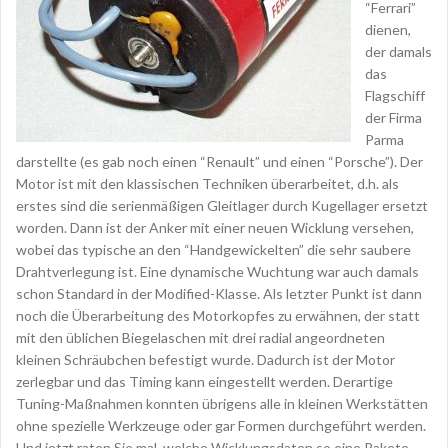
“Ferrari”
dienen,
der damals
das
Flagschiff
der Firma
Parma
darstellte (es gab noch einen “Renault” und einen “Porsche”). Der
Motor ist mit den klassischen Techniken überarbeitet, d.h. als
erstes sind die serienmäßigen Gleitlager durch Kugellager ersetzt
worden. Dann ist der Anker mit einer neuen Wicklung versehen,
wobei das typische an den “Handgewickelten” die sehr saubere
Drahtverlegung ist. Eine dynamische Wuchtung war auch damals
schon Standard in der Modified-Klasse. Als letzter Punkt ist dann
noch die Überarbeitung des Motorkopfes zu erwähnen, der statt
mit den üblichen Biegelaschen mit drei radial angeordneten
kleinen Schräubchen befestigt wurde. Dadurch ist der Motor
zerlegbar und das Timing kann eingestellt werden. Derartige
Tuning-Maßnahmen konnten übrigens alle in kleinen Werkstätten
ohne spezielle Werkzeuge oder gar Formen durchgeführt werden.
Und jetzt raten Sie mal, welche Wicklungsdaten so eine Rakete