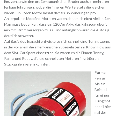
ihn, genau wie den großem japanischen Bruder auch, in mehreren
Farbausführungen, wobei die inneren Werte stets die gleichen
waren. Ein Stock-Motor besaß damals 35 Windungen pro
Ankerpol, die Modified-Motoren waren aber auch nicht viel heißer.
Man muss bedenken, dass ein 1200‘er Akku das Fahrzeug über 8
min mit Strom versorgen muss. Und anfänglich waren die Autos ja
deutlich schwerer.
Auf Basis des Igarashi entwickelte sich schnell eine Tuningszene,
in der vor allem die amerikanischen Spezielisten ihr Know-How aus
dem Slot-Car Sport einsetzten. So waren es die Firmen Trinity,
Parma und Reedy, die die schnellsten Motoren in größeren
Stückzahlen liefern konnten.
Parma
Ferrari
Als ein
Beispiel
für einen
Tuingmot
or soll hier
mal der