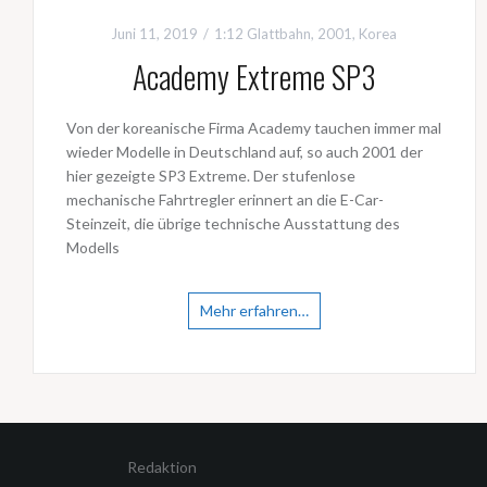
Juni 11, 2019
1:12 Glattbahn
,
2001
,
Korea
Academy Extreme SP3
Von der koreanische Firma Academy tauchen immer mal
wieder Modelle in Deutschland auf, so auch 2001 der
hier gezeigte SP3 Extreme. Der stufenlose
mechanische Fahrtregler erinnert an die E-Car-
Steinzeit, die übrige technische Ausstattung des
Modells
Mehr erfahren…
Redaktion