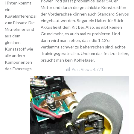
Power-Pod passt problemlos jeder 540‘er
Hinten kommt
Motor und durch die geschickte Konstruktion
ein
der Vorderachse können auch Standard-Servos
Kugeldifferenzial
eingebaut werden. Sogar ein Halter für Stick-
zum Einsatz. Die
Akkus liegt dem Kit bei. Also, es gibt keinen
Mitnehmer sind
Grund mehr, es auch mal zu probieren. Und
aus dem
dann wird man sehen, dass die 1:12‘er
gleichen
verdammt schwer zu beherrschen sind, echte
Kunststoff wie
Trainingsgeräte also. Und um das festzustellen,
alle andern
braucht man kein Kohlefaser.
Komponenten
des Fahrzeugs
Post Views:
4.771