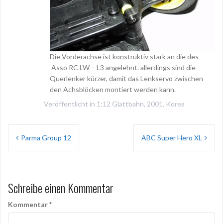
Die Vorderachse ist konstruktiv stark an die des
Asso RC LW – L3 angelehnt. allerdings sind die
Querlenker kürzer, damit das Lenkservo zwischen
den Achsblöcken montiert werden kann.
Veröffentlicht in
1:12 Glattbahn
,
2001
,
Korea
Beitragsnavigation
Parma Group 12
ABC Super Hero XL
Schreibe einen Kommentar
Kommentar
*