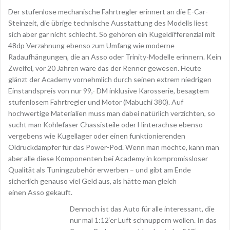
Der stufenlose mechanische Fahrtregler erinnert an die E-Car-
Steinzeit, die übrige technische Ausstattung des Modells liest
sich aber gar nicht schlecht. So gehören ein Kugeldifferenzial mit
48dp Verzahnung ebenso zum Umfang wie moderne
Radaufhängungen, die an Asso oder Trinity-Modelle erinnern. Kein
Zweifel, vor 20 Jahren wäre das der Renner gewesen. Heute
glänzt der Academy vornehmlich durch seinen extrem niedrigen
Einstandspreis von nur 99,- DM inklusive Karosserie, besagtem
stufenlosem Fahrtregler und Motor (Mabuchi 380). Auf
hochwertige Materialien muss man dabei natürlich verzichten, so
sucht man Kohlefaser Chassisteile oder Hinterachse ebenso
vergebens wie Kugellager oder einen funktionierenden
Öldruckdämpfer für das Power-Pod. Wenn man möchte, kann man
aber alle diese Komponenten bei Academy in kompromissloser
Qualität als Tuningzubehör erwerben – und gibt am Ende
sicherlich genauso viel Geld aus, als hätte man gleich
einen Asso gekauft.
Dennoch ist das Auto für alle interessant, die
nur mal 1:12‘er Luft schnuppern wollen. In das