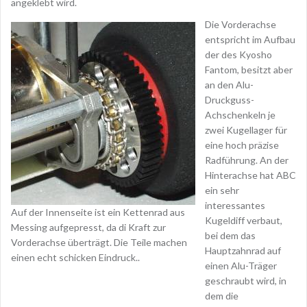
angeklebt wird.
Die Vorderachse
entspricht im Aufbau
der des Kyosho
Fantom, besitzt aber
an den Alu-
Druckguss-
Achschenkeln je
zwei Kugellager für
eine hoch präzise
Radführung. An der
Hinterachse hat ABC
ein sehr
interessantes
Auf der Innenseite ist ein Kettenrad aus
Kugeldiff verbaut,
Messing aufgepresst, da di Kraft zur
bei dem das
Vorderachse überträgt. Die Teile machen
Hauptzahnrad auf
einen echt schicken Eindruck..
einen Alu-Träger
geschraubt wird, in
dem die