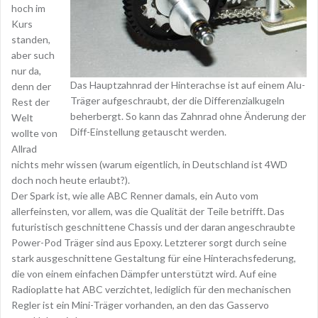
hoch im
Kurs
standen,
aber such
nur da,
Das Hauptzahnrad der Hinterachse ist auf einem Alu-
denn der
Träger aufgeschraubt, der die Differenzialkugeln
Rest der
beherbergt. So kann das Zahnrad ohne Änderung der
Welt
Diff-Einstellung getauscht werden.
wollte von
Allrad
nichts mehr wissen (warum eigentlich, in Deutschland ist 4WD
doch noch heute erlaubt?).
Der Spark ist, wie alle ABC Renner damals, ein Auto vom
allerfeinsten, vor allem, was die Qualität der Teile betrifft. Das
futuristisch geschnittene Chassis und der daran angeschraubte
Power-Pod Träger sind aus Epoxy. Letzterer sorgt durch seine
stark ausgeschnittene Gestaltung für eine Hinterachsfederung,
die von einem einfachen Dämpfer unterstützt wird. Auf eine
Radioplatte hat ABC verzichtet, lediglich für den mechanischen
Regler ist ein Mini-Träger vorhanden, an den das Gasservo