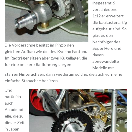
insgesamt 6
verschiedene
1:12’er erweitert,
die baukastenartig
aufgebaut sind. So
gibt es den
Nachfolger des
Die Vorderachse besitzt im Pinzip den
Super Hero und
gleichen Aufbau wie die des Kyosho Fantom.
davon
Im Radträger sitzen aber zwei Kugellager, die
abgewandelte
für eine bessere Radführung sorgen
Modelle mit
starren Hinterachsen, dann wiederum solche, die auch vorn eine
einfache Stabachse besitzen.
Und
natürlich
auch
Allradmod
elle, die zu
dieser Zeit
in Japan