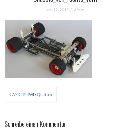
Juni 12, 2019
Achim
Beitragsnavigation
AYK RF 4WD Quattro
Schreibe einen Kommentar