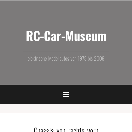
Zum
Inhalt
springen
RC-Car-Museum
elektrische Modellautos von 1978 bis 2006
Chassis_von_rechts_vorn