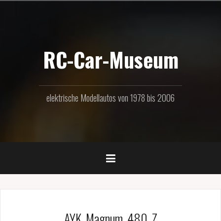
Zum
Inhalt
springen
RC-Car-Museum
elektrische Modellautos von 1978 bis 2006
AYK_Magnum_480_Z