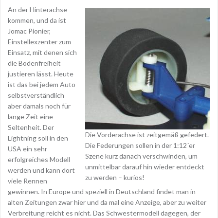
An der Hinterachse
kommen, und da ist
Jomac Pionier,
Einstellexzenter zum
Einsatz, mit denen sich
die Bodenfreiheit
justieren lässt. Heute
ist das bei jedem Auto
selbstverständlich
aber damals noch für
lange Zeit eine
Seltenheit. Der
Die Vorderachse ist zeitgemäß gefedert.
Lightning soll in den
Die Federungen sollen in der 1:12´er
USA ein sehr
Szene kurz danach verschwinden, um
erfolgreiches Modell
unmittelbar darauf hin wieder entdeckt
werden und kann dort
zu werden – kurios!
viele Rennen
gewinnen. In Europe und speziell in Deutschland findet man in
alten Zeitungen zwar hier und da mal eine Anzeige, aber zu weiter
Verbreitung reicht es nicht. Das Schwestermodell dagegen, der