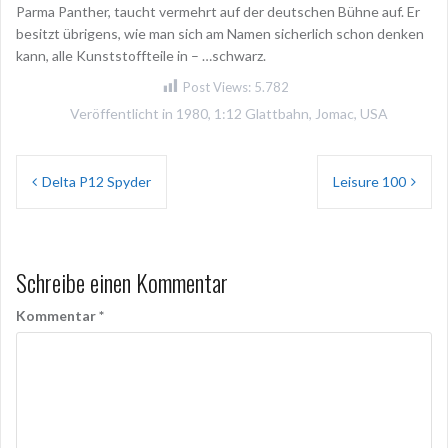
Parma Panther, taucht vermehrt auf der deutschen Bühne auf. Er
besitzt übrigens, wie man sich am Namen sicherlich schon denken
kann, alle Kunststoffteile in – …schwarz.
Post Views:
5.782
Veröffentlicht in
1980
,
1:12 Glattbahn
,
Jomac
,
USA
Beitragsnavigation
Delta P12 Spyder
Leisure 100
Schreibe einen Kommentar
Kommentar
*