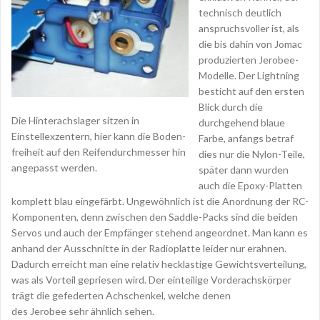
technisch deutlich
anspruchsvoller ist, als
die bis dahin von Jomac
produzierten Jerobee-
Modelle. Der Lightning
besticht auf den ersten
Blick durch die
Die Hinterachslager sitzen in
durchgehend blaue
Einstellexzentern, hier kann die Boden-
Farbe, anfangs betraf
freiheit auf den Reifendurchmesser hin
dies nur die Nylon-Teile,
angepasst werden.
später dann wurden
auch die Epoxy-Platten
komplett blau eingefärbt. Ungewöhnlich ist die Anordnung der RC-
Komponenten, denn zwischen den Saddle-Packs sind die beiden
Servos und auch der Empfänger stehend angeordnet. Man kann es
anhand der Ausschnitte in der Radioplatte leider nur erahnen.
Dadurch erreicht man eine relativ hecklastige Gewichtsverteilung,
was als Vorteil gepriesen wird. Der einteilige Vorderachskörper
trägt die gefederten Achschenkel, welche denen
des Jerobee sehr ähnlich sehen.