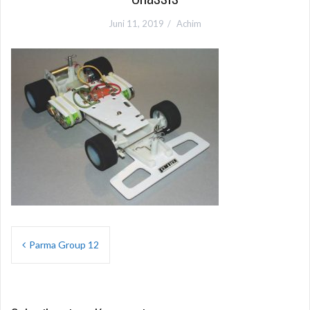
Juni 11, 2019
Achim
Beitragsnavigation
Parma Group 12