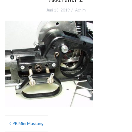
Juni 13, 2019
Achim
Beitragsnavigation
PB Mini Mustang