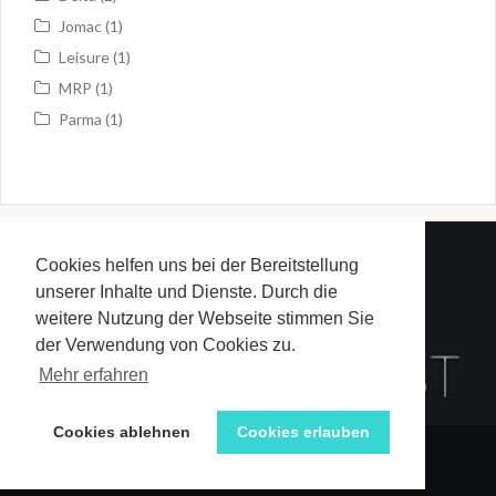
Jomac
(1)
Leisure
(1)
MRP
(1)
Parma
(1)
Cookies helfen uns bei der Bereitstellung
Redaktion
unserer Inhalte und Dienste. Durch die
Impressum und Datenschutzerklärung
weitere Nutzung der Webseite stimmen Sie
der Verwendung von Cookies zu.
Mehr erfahren
Cookies ablehnen
Cookies erlauben
Stolz präsentiert von WordPress
|
Theme:
Oria
von
JustFreeThemes.