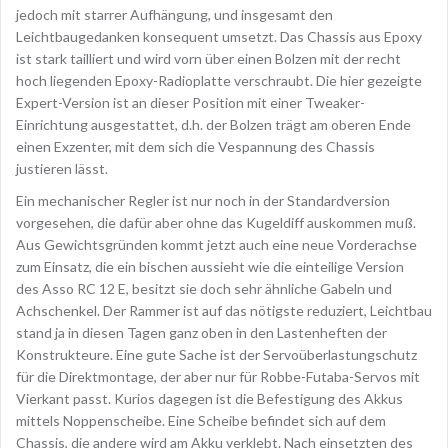
jedoch mit starrer Aufhängung, und insgesamt den
Leichtbaugedanken konsequent umsetzt. Das Chassis aus Epoxy
ist stark tailliert und wird vorn über einen Bolzen mit der recht
hoch liegenden Epoxy-Radioplatte verschraubt. Die hier gezeigte
Expert-Version ist an dieser Position mit einer Tweaker-
Einrichtung ausgestattet, d.h. der Bolzen trägt am oberen Ende
einen Exzenter, mit dem sich die Vespannung des Chassis
justieren lässt.
Ein mechanischer Regler ist nur noch in der Standardversion
vorgesehen, die dafür aber ohne das Kugeldiff auskommen muß.
Aus Gewichtsgründen kommt jetzt auch eine neue Vorderachse
zum Einsatz, die ein bischen aussieht wie die einteilige Version
des Asso RC 12 E, besitzt sie doch sehr ähnliche Gabeln und
Achschenkel. Der Rammer ist auf das nötigste reduziert, Leichtbau
stand ja in diesen Tagen ganz oben in den Lastenheften der
Konstrukteure. Eine gute Sache ist der Servoüberlastungschutz
für die Direktmontage, der aber nur für Robbe-Futaba-Servos mit
Vierkant passt. Kurios dagegen ist die Befestigung des Akkus
mittels Noppenscheibe. Eine Scheibe befindet sich auf dem
Chassis, die andere wird am Akku verklebt. Nach einsetzten des