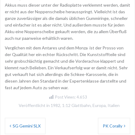
Akkus muss dieser unter der Radioplatte verklemmt werden, damit
er nicht aus der Noppenscheibe herausspringt. Vielleicht ist das
ganze zuverlässiger als die damals üblichen Gummiringe, schneller
und einfacher ist es aber nicht. Und außerdem musste für jeden
Akku eine Noppenscheibe gekauft werden, die zu allem Überfluß
auch nur paarweise erhältlich waren.
Verglichen mit dem Antares und dem Monza ist der Prosso von
der Qualität her ein echter Rückschritt. Die Kunststoffteile sind
sehr grobschlächtig gemacht und die Vorderachse klappert und
klemmt nach Belieben. Ein Verkaufserfolg war er damit nicht. Sehr
gut verkauft hat sich allerdings die Schkee-Karosserie, die in
diesen Jahren den Standard in der Expertenklasse darstellte und
fast auf jedem Auto zu sehen war.
Post Views:
4.653
Veröffentlicht in
1982
,
1:12 Glattbahn
,
Europa
,
Italien
Beitragsnavigation
SG Gemini SLX
PK Corally