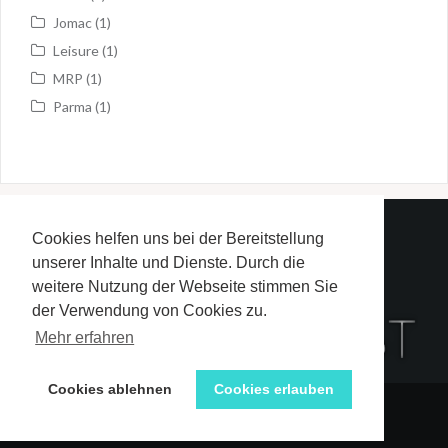
Jomac
(1)
Leisure
(1)
MRP
(1)
Parma
(1)
Cookies helfen uns bei der Bereitstellung
Redaktion
unserer Inhalte und Dienste. Durch die
Impressum und Datenschutzerklärung
weitere Nutzung der Webseite stimmen Sie
der Verwendung von Cookies zu.
Mehr erfahren
Cookies ablehnen
Cookies erlauben
Stolz präsentiert von WordPress
|
Theme:
Oria
von
JustFreeThemes.