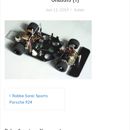
Juni 12, 2019
Achim
Beitragsnavigation
Robbe Sonic Sports
Porsche 924