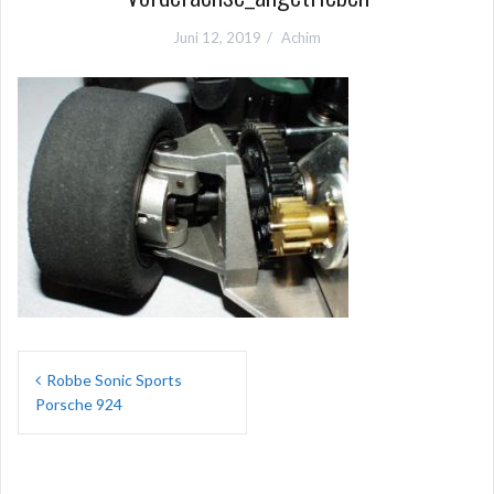
Juni 12, 2019
Achim
Beitragsnavigation
Robbe Sonic Sports
Porsche 924