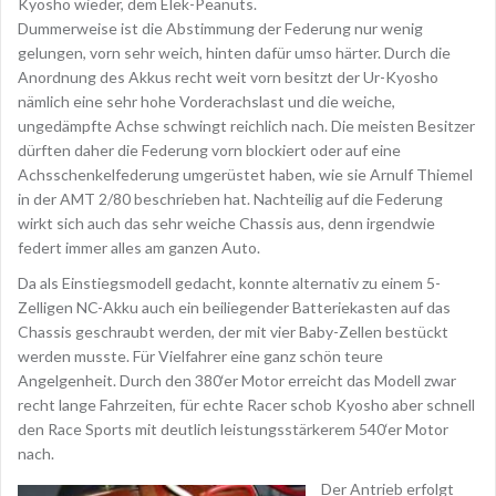
Kyosho wieder, dem Elek-Peanuts.
Dummerweise ist die Abstimmung der Federung nur wenig
gelungen, vorn sehr weich, hinten dafür umso härter. Durch die
Anordnung des Akkus recht weit vorn besitzt der Ur-Kyosho
nämlich eine sehr hohe Vorderachslast und die weiche,
ungedämpfte Achse schwingt reichlich nach. Die meisten Besitzer
dürften daher die Federung vorn blockiert oder auf eine
Achsschenkelfederung umgerüstet haben, wie sie Arnulf Thiemel
in der AMT 2/80 beschrieben hat. Nachteilig auf die Federung
wirkt sich auch das sehr weiche Chassis aus, denn irgendwie
federt immer alles am ganzen Auto.
Da als Einstiegsmodell gedacht, konnte alternativ zu einem 5-
Zelligen NC-Akku auch ein beiliegender Batteriekasten auf das
Chassis geschraubt werden, der mit vier Baby-Zellen bestückt
werden musste. Für Vielfahrer eine ganz schön teure
Angelgenheit. Durch den 380‘er Motor erreicht das Modell zwar
recht lange Fahrzeiten, für echte Racer schob Kyosho aber schnell
den Race Sports mit deutlich leistungsstärkerem 540‘er Motor
nach.
Der Antrieb erfolgt