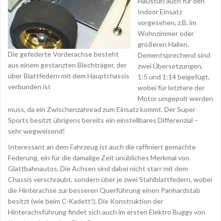
Haustür) auch für den
Indoor Einsatz
vorgesehen, z.B. im
Wohnzimmer oder
größeren Hallen.
Die gefederte Vorderachse besteht
Dementsprechend sind
aus einem gestanzten Blechträger, der
zwei Übersetzungen,
über Blattfedern mit dem Hauptchassis
1:5 und 1:14 beigefügt,
verbunden ist
wobei für letztere der
Motor umgepolt werden
muss, da ein Zwischenzahnrad zum Einsatz kommt. Der Super
Sports besitzt übrigens bereits ein einstellbares Differenzial –
sehr wegweisend!
Interessant an dem Fahrzeug ist auch die raffiniert gemachte
Federung, ein für die damalige Zeit unübliches Merkmal von
Glattbahnautos. Die Achsen sind dabei nicht starr mit dem
Chassis verschraubt, sondern über je zwei Stahlblattfedern, wobei
die Hinterachse zur besseren Querführung einen Panhardstab
besitzt (wie beim C-Kadett!). Die Konstruktion der
Hinterachsführung findet sich auch im ersten Elektro Buggy von