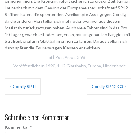
eingenommen. Die Krönung liefert sicherlich zu dieser Zeit Jürgen
Lautenbach mit dem Gewinn der Europameister- schaft auf SP12.
Seither laufen die spannenden Zweikämpfe Asso gegen Corally,
da die anderen Hersteller sich mehr oder weniger aus diesem
Maßstab zurückgezogen haben. Auch viele Fahrer sind in das Pro
10 Lager gewechselt oder fangen an, mit umgebauten Buggies mit
Straßenbereifung Glattbahnrennen zu fahren. Daraus sollen sich
dann später die Tourenwagen Klassen entwickeln.
Post Views:
3.985
Veröffentlicht in
1990
,
1:12 Glattbahn
,
Europa
,
Niederlande
Beitragsnavigation
Corally SP II
Corally SP 12 G3
Schreibe einen Kommentar
Kommentar
*