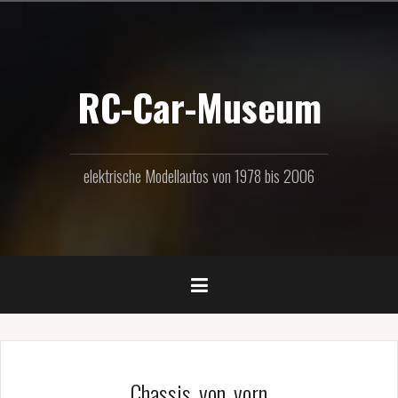
Zum
Inhalt
springen
RC-Car-Museum
elektrische Modellautos von 1978 bis 2006
Chassis_von_vorn