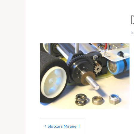
D
J
Beitragsnavigation
Slotcars Mirage T