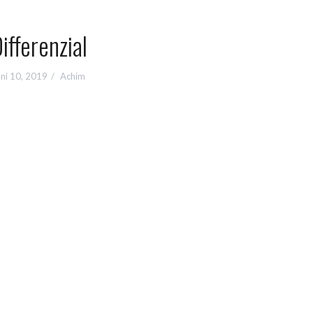
ifferenzial
uni 10, 2019
Achim